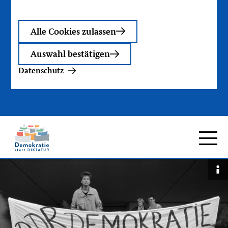
Alle Cookies zulassen
Auswahl bestätigen
Datenschutz
Zur
Hauptna
Startseite
Bi
an